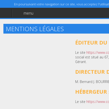
En poursuivant votre navigation sur ce site, vous acceptez l'utili
menu
Accueil
Aide
MENTIONS LÉGALES
Mentions légales
ÉDITEUR DU S
Le site
https://www.co
social est situé au 6
Gérant.
DIRECTEUR D
M. Bernard J. BOURRI
HÉBERGEUR 
Le site
https://www.co