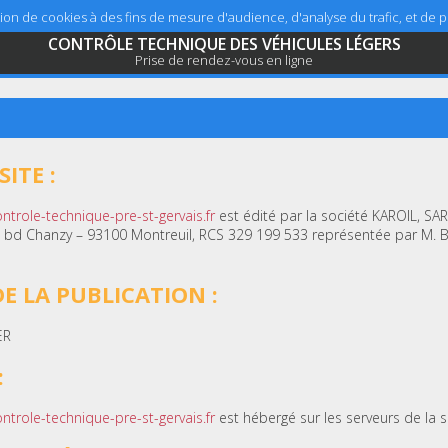
sation de cookies à des fins de mesure d'audience, d'analyse du trafic, et de
CONTRÔLE TECHNIQUE DES VÉHICULES LÉGERS
Prise de rendez-vous en ligne
ITE :
ntrole-technique-pre-st-gervais.fr
est édité par la société KAROIL, SAR
7, bd Chanzy – 93100 Montreuil, RCS 329 199 533 représentée par M. 
E LA PUBLICATION :
ER
:
ntrole-technique-pre-st-gervais.fr
est hébergé sur les serveurs de la 