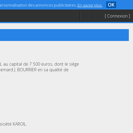
OK
 personnalisation des annonces publicitaires.
En savoir plus.
[ Connexion ]
L au capital de 7 500 euros, dont le siège
Bernard J. BOURRIER en sa qualité de
société KAROIL.