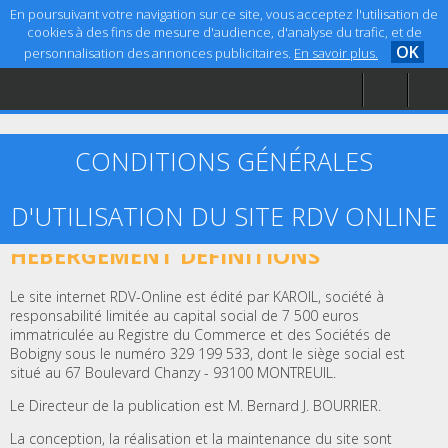
En poursuivant votre navigation sur ce site, vous acceptez l'utilisation de
cookies à des fins de mesure d'audience, d'analyse du trafic, et de
OK
personnalisation des annonces publicitaires.
En savoir plus.
Accueil
Aide
Mentions légales
CONDITIONS GÉNÉRALES
D'UTILISATION DU SITE RDV ONLINE
ARTICLE 1 – ÉDITEUR, CRÉATION ET
HÉBERGEMENT DÉFINITIONS
Le site internet RDV-Online est édité par KAROIL, société à
responsabilité limitée au capital social de 7 500 euros
immatriculée au Registre du Commerce et des Sociétés de
Bobigny sous le numéro 329 199 533, dont le siège social est
situé au 67 Boulevard Chanzy - 93100 MONTREUIL.
Le Directeur de la publication est M. Bernard J. BOURRIER.
La conception, la réalisation et la maintenance du site sont